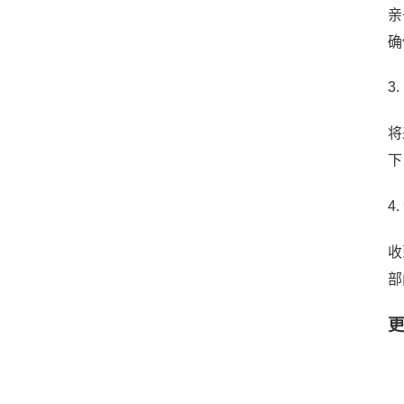
亲
确
3
将
下
4
收
部