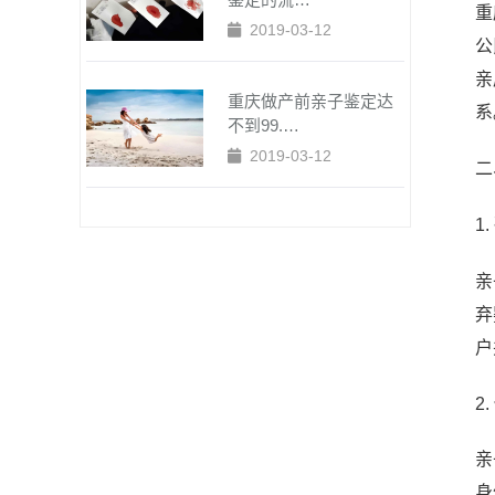
重
2019-03-12
公
亲
重庆做产前亲子鉴定达
系
不到99.…
2019-03-12
二
1
亲
弃
户
2
亲
身